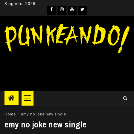
Skip
8 agosto, 2026
to
Facebook
Instagram
YouTube
Twitter
content
Primary
Menu
Home
emy no joke new single
emy no joke new single