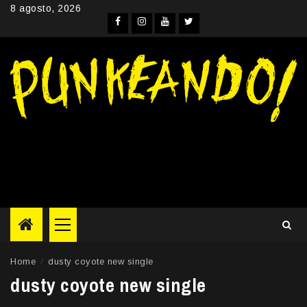
Skip
8 agosto, 2026
to
Facebook
Instagram
YouTube
Twitter
content
Primary
Menu
Home
dusty coyote new single
dusty coyote new single