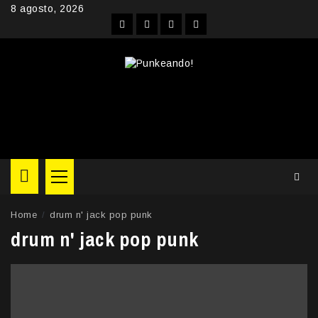
Skip
8 agosto, 2026
to
Facebook
Instagram
YouTube
Twitter
content
Primary
Menu
Home
drum n' jack pop punk
drum n' jack pop punk