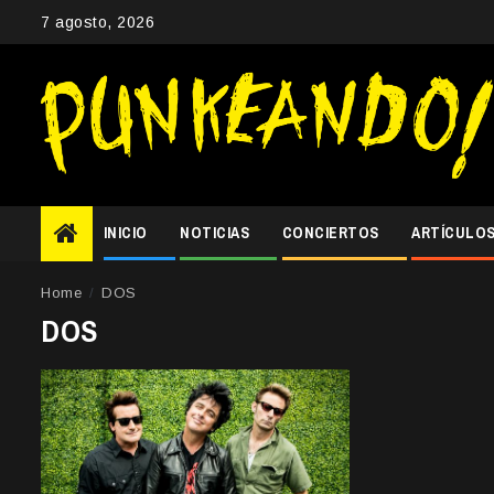
Skip
7 agosto, 2026
to
content
INICIO
NOTICIAS
CONCIERTOS
ARTÍCULO
Home
DOS
DOS