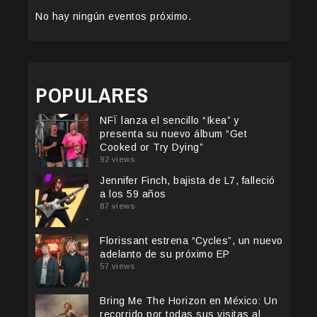
No hay ningún eventos próximo.
POPULARES
NFÏ lanza el sencillo “Ikea” y
presenta su nuevo álbum “Get
Cooked or Try Dying”
92 views
Jennifer Finch, bajista de L7, falleció
a los 59 años
87 views
Florissant estrena “Cycles”, un nuevo
adelanto de su próximo EP
57 views
Bring Me The Horizon en México: Un
recorrido por todas sus visitas al