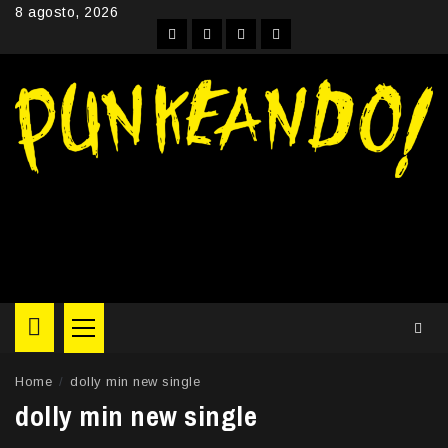
Skip
8 agosto, 2026
to
Facebook
Instagram
YouTube
Twitter
content
Primary
Menu
Home
dolly min new single
dolly min new single