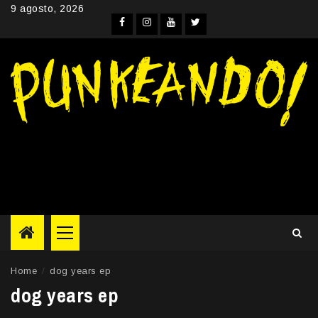
Skip
9 agosto, 2026
to
Facebook
Instagram
YouTube
Twitter
content
Primary
Menu
Home
dog years ep
dog years ep