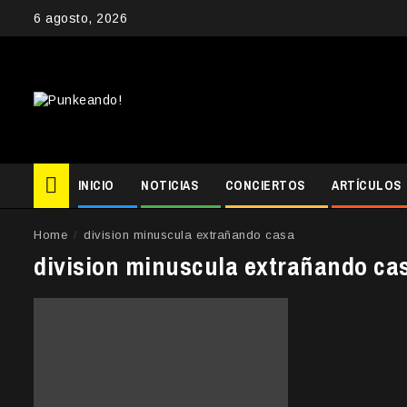
Skip
6 agosto, 2026
to
content
INICIO
NOTICIAS
CONCIERTOS
ARTÍCULOS
Home
division minuscula extrañando casa
division minuscula extrañando ca