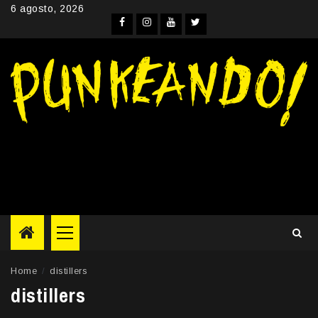
Skip
6 agosto, 2026
to
Facebook
Instagram
YouTube
Twitter
content
Primary
Menu
Home
distillers
distillers