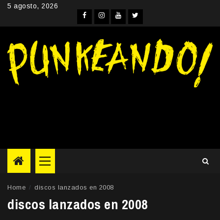
Skip
5 agosto, 2026
to
Facebook
Instagram
YouTube
Twitter
content
Primary
Menu
Home
discos lanzados en 2008
discos lanzados en 2008