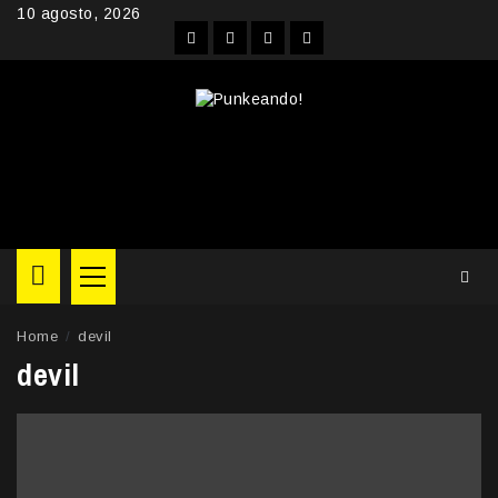
Skip
10 agosto, 2026
to
Facebook
Instagram
YouTube
Twitter
content
Primary
Menu
Home
devil
devil