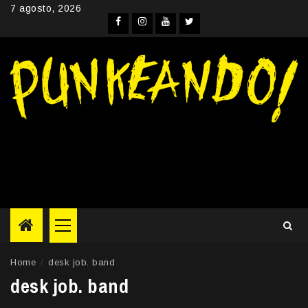
Skip
7 agosto, 2026
to
Facebook
Instagram
YouTube
Twitter
content
Primary
Menu
Home
desk job. band
desk job. band