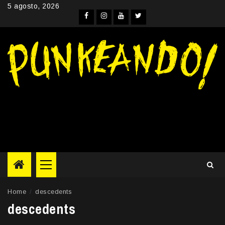
Skip
5 agosto, 2026
to
Facebook
Instagram
YouTube
Twitter
content
Primary
Menu
Home
descedents
descedents