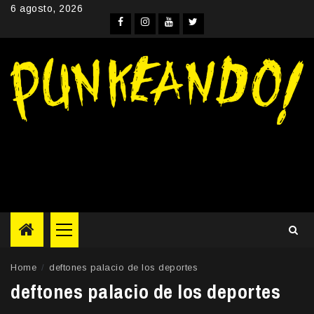
Skip
6 agosto, 2026
to
Facebook
Instagram
YouTube
Twitter
content
Primary
Menu
Home
deftones palacio de los deportes
deftones palacio de los deportes