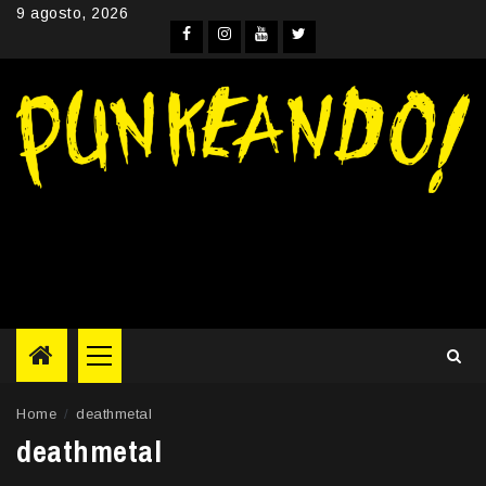
Skip
9 agosto, 2026
to
Facebook
Instagram
YouTube
Twitter
content
Primary
Menu
Home
deathmetal
deathmetal