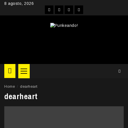
Skip
8 agosto, 2026
to
Facebook
Instagram
YouTube
Twitter
content
Primary
Menu
Home
dearheart
dearheart