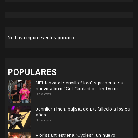
No hay ningún eventos próximo.
POPULARES
NFÏ lanza el sencillo “Ikea” y presenta su
nuevo álbum “Get Cooked or Try Dying”
92 views
Jennifer Finch, bajista de L7, falleció a los 59
años
87 views
Florissant estrena “Cycles”, un nuevo