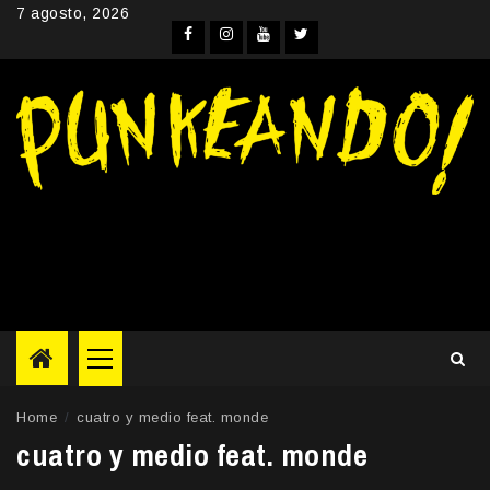
Skip
7 agosto, 2026
to
Facebook
Instagram
YouTube
Twitter
content
Primary
Menu
Home
cuatro y medio feat. monde
cuatro y medio feat. monde