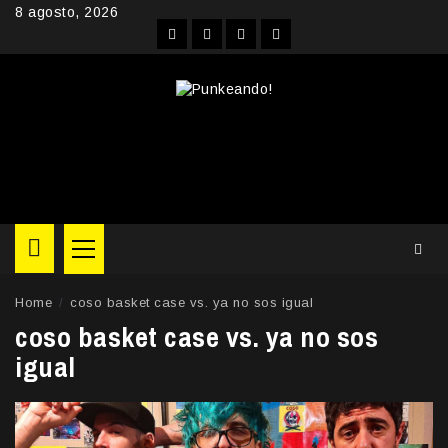
Skip
8 agosto, 2026
to
Facebook
Instagram
YouTube
Twitter
content
Primary
Menu
Home
coso basket case vs. ya no sos igual
coso basket case vs. ya no sos
igual