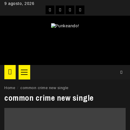
Skip
9 agosto, 2026
to
Facebook
Instagram
YouTube
Twitter
content
Primary
Menu
Home
common crime new single
common crime new single