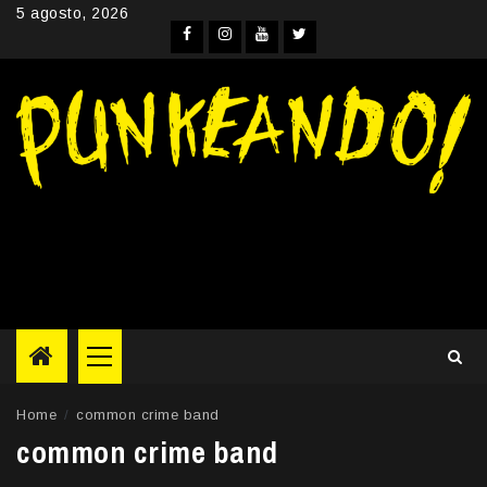
Skip
5 agosto, 2026
to
Facebook
Instagram
YouTube
Twitter
content
Primary
Menu
Home
common crime band
common crime band