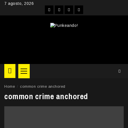
Skip
7 agosto, 2026
to
Facebook
Instagram
YouTube
Twitter
content
Primary
Menu
Home
common crime anchored
common crime anchored