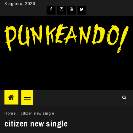
Skip
8 agosto, 2026
to
Facebook
Instagram
YouTube
Twitter
content
Primary
Menu
Home
citizen new single
citizen new single