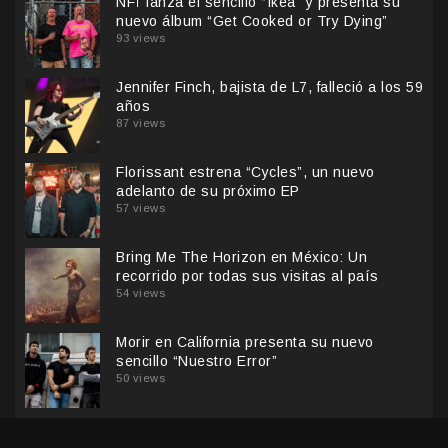
NFÏ lanza el sencillo “Ikea” y presenta su
nuevo álbum “Get Cooked or Try Dying”
93 views
Jennifer Finch, bajista de L7, falleció a los 59
años
87 views
Florissant estrena “Cycles”, un nuevo
adelanto de su próximo EP
57 views
Bring Me The Horizon en México: Un
recorrido por todas sus visitas al país
54 views
Morir en California presenta su nuevo
sencillo “Nuestro Error”
50 views