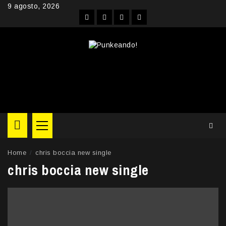
Skip
9 agosto, 2026
to
Facebook
Instagram
YouTube
Twitter
content
Primary
Menu
Home
chris boccia new single
chris boccia new single