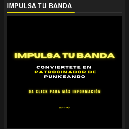
IMPULSA TU BANDA