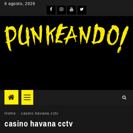
Skip
6 agosto, 2026
to
Facebook
Instagram
YouTube
Twitter
content
Primary
Menu
Home
casino havana cctv
casino havana cctv