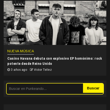
2 min read
NUEVA MÚSICA
Casino Havana debuta con explosivo EP homónimo: rock
potente desde Reino Unido
3 años ago
Victor Tellez
Buscar