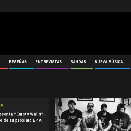
S
RESEÑAS
ENTREVISTAS
BANDAS
NUEVA MÚSICA
CA
resenta “Empty Walls”,
o de su próximo EP A
l