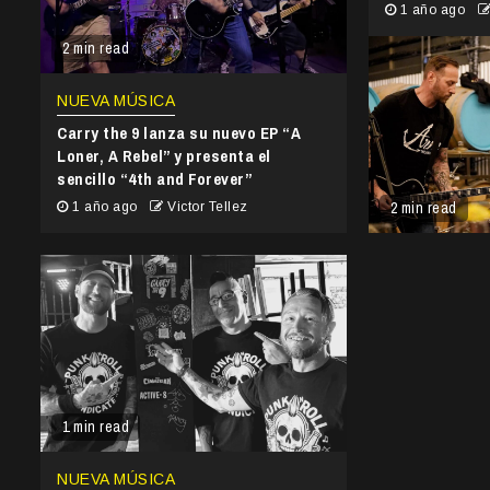
1 año ago
2 min read
NUEVA MÚSICA
Carry the 9 lanza su nuevo EP “A
Loner, A Rebel” y presenta el
sencillo “4th and Forever”
2 min read
1 año ago
Victor Tellez
1 min read
NUEVA MÚSICA