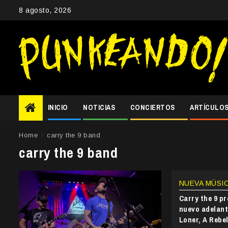
Skip
8 agosto, 2026
to
content
INICIO
NOTICIAS
CONCIERTOS
ARTÍCULO
Home
carry the 9 band
carry the 9 band
NUEVA MÚSI
Carry the 9 p
nuevo adelant
Loner, A Rebe