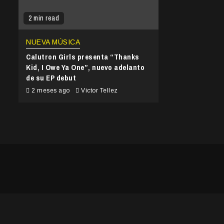
2 min read
NUEVA MÚSICA
Calutron Girls presenta “Thanks
Kid, I Owe Ya One”, nuevo adelanto
de su EP debut
2 meses ago
Victor Tellez