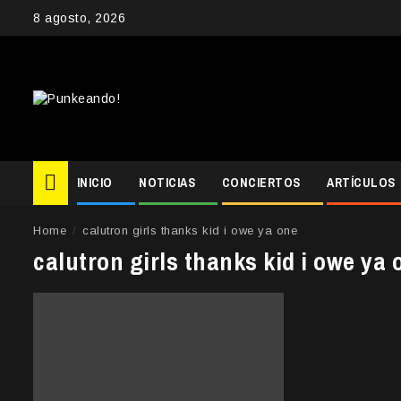
Skip
8 agosto, 2026
to
content
INICIO
NOTICIAS
CONCIERTOS
ARTÍCULOS
Home
calutron girls thanks kid i owe ya one
calutron girls thanks kid i owe ya 