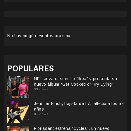
No hay ningún eventos próximo.
POPULARES
NFÏ lanza el sencillo “Ikea” y presenta su
nuevo álbum “Get Cooked or Try Dying”
93 views
Jennifer Finch, bajista de L7, falleció a los 59
años
87 views
Florissant estrena “Cycles”, un nuevo