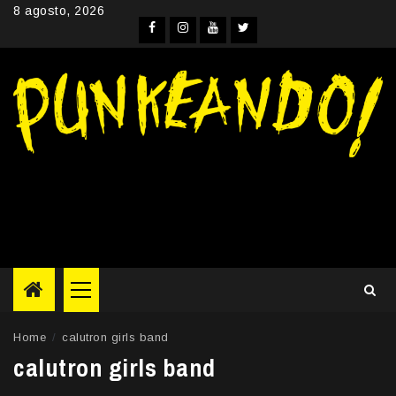
Skip
8 agosto, 2026
to
Facebook
Instagram
YouTube
Twitter
content
Primary
Menu
Home
calutron girls band
calutron girls band