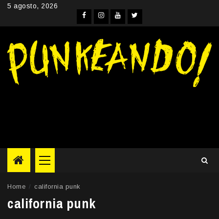
Skip
5 agosto, 2026
to
Facebook
Instagram
YouTube
Twitter
content
Primary
Menu
Home
california punk
california punk