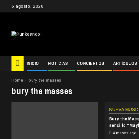
Skip
6 agosto, 2026
to
content
INICIO
NOTICIAS
CONCIERTOS
ARTÍCULOS
Home
bury the masses
bury the masses
NUEVA MÚSI
Bury the Mass
sencillo “May
4 meses ago