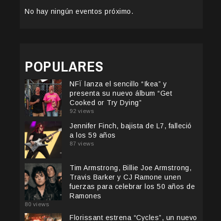
No hay ningún eventos próximo.
POPULARES
NFÏ lanza el sencillo “Ikea” y
presenta su nuevo álbum “Get
Cooked or Try Dying”
92 views
Jennifer Finch, bajista de L7, falleció
a los 59 años
87 views
Tim Armstrong, Billie Joe Armstrong,
Travis Barker y CJ Ramone unen
fuerzas para celebrar los 50 años de
Ramones
80 views
Florissant estrena “Cycles”, un nuevo