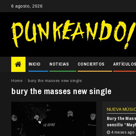
Skip
6 agosto, 2026
to
content
INICIO
NOTICIAS
CONCIERTOS
ARTÍCULO
Home
bury the masses new single
bury the masses new single
NUEVA MÚSI
Bury the Mass
sencillo “May
4 meses ago