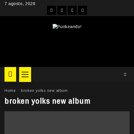
Skip
7 agosto, 2026
to
Facebook
Instagram
YouTube
Twitter
content
Primary
Menu
Home
broken yolks new album
broken yolks new album