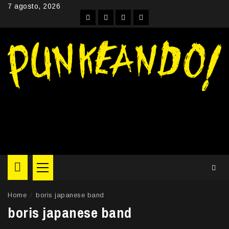
Skip
7 agosto, 2026
to
Facebook
Instagram
YouTube
Twitter
content
Primary
Menu
Home
boris japanese band
boris japanese band