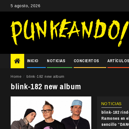
Skip
5 agosto, 2026
to
content
INICIO
NOTICIAS
CONCIERTOS
ARTÍCULO
Home
blink-182 new album
blink-182 new album
NOTICIAS
blink-182 rin
Ramones en el
sencillo “DA