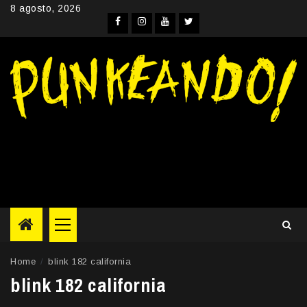
Skip
8 agosto, 2026
to
Facebook
Instagram
YouTube
Twitter
content
Primary
Menu
Home
blink 182 california
blink 182 california