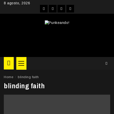
Skip
8 agosto, 2026
to
Facebook
Instagram
YouTube
Twitter
content
Primary
Menu
Home
blinding faith
blinding faith