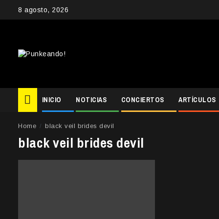
Skip
8 agosto, 2026
to
content
INICIO
NOTICIAS
CONCIERTOS
ARTÍCULOS
Home
black veil brides devil
black veil brides devil