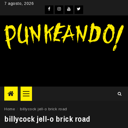
Skip
7 agosto, 2026
to
Facebook
Instagram
YouTube
Twitter
content
Primary
Menu
Home
billycock jell-o brick road
billycock jell-o brick road