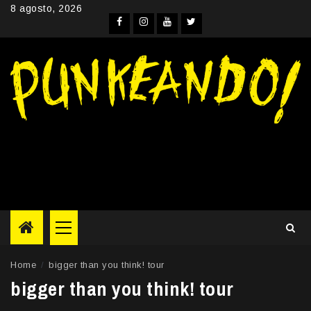
Skip
8 agosto, 2026
to
Facebook
Instagram
YouTube
Twitter
content
Primary
Menu
Home
bigger than you think! tour
bigger than you think! tour