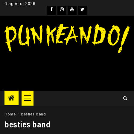
Skip
6 agosto, 2026
to
Facebook
Instagram
YouTube
Twitter
content
Primary
Menu
Home
besties band
besties band