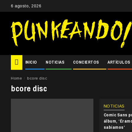
Skip
6 agosto, 2026
to
content
INICIO
NOTICIAS
CONCIERTOS
ARTÍCULOS
Home
bcore disc
bcore disc
NOTICIAS
Comic Sans p
álbum, ‘Éramos
sabíamos’