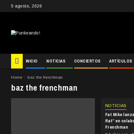
Skip
5 agosto, 2026
to
content
INICIO
NOTICIAS
CONCIERTOS
ARTÍCULOS
Home
baz the frenchman
baz the frenchman
NOTICIAS
Fat Mike lanza
Rat” en colab
Frenchman