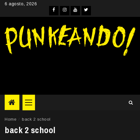
Skip
6 agosto, 2026
to
Facebook
Instagram
YouTube
Twitter
content
Primary
Menu
Home
back 2 school
back 2 school