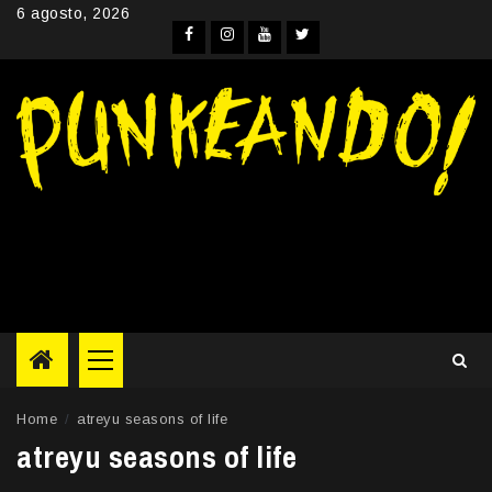
Skip
6 agosto, 2026
to
Facebook
Instagram
YouTube
Twitter
content
Primary
Menu
Home
atreyu seasons of life
atreyu seasons of life