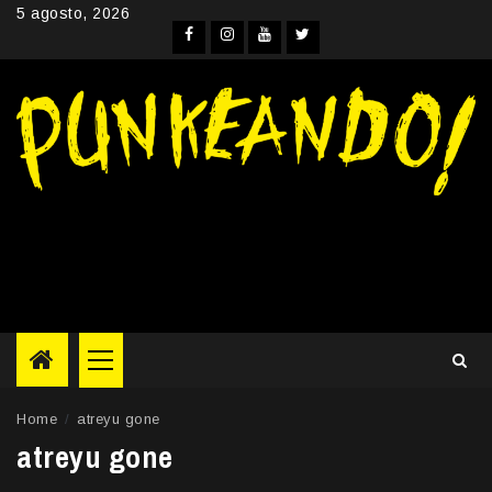
Skip
5 agosto, 2026
to
Facebook
Instagram
YouTube
Twitter
content
Primary
Menu
Home
atreyu gone
atreyu gone