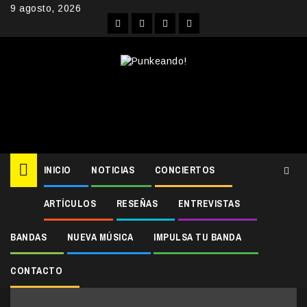
Skip
9 agosto, 2026
to
Facebook
Instagram
YouTube
Twitter
content
INICIO
NOTICIAS
CONCIERTOS
ARTÍCULOS
RESEÑAS
ENTREVISTAS
Home
at the gates
at the gates
BANDAS
NUEVA MÚSICA
IMPULSA TU BANDA
CONTACTO