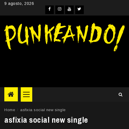
Skip
9 agosto, 2026
to
Facebook
Instagram
YouTube
Twitter
content
Primary
Menu
Home
asfixia social new single
asfixia social new single