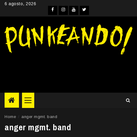
Skip
6 agosto, 2026
to
Facebook
Instagram
YouTube
Twitter
content
Primary
Menu
Home
anger mgmt. band
anger mgmt. band