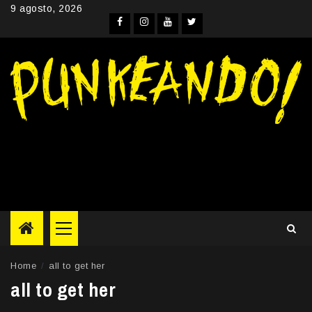
Skip
9 agosto, 2026
to
Facebook
Instagram
YouTube
Twitter
content
Primary
Menu
Home
all to get her
all to get her