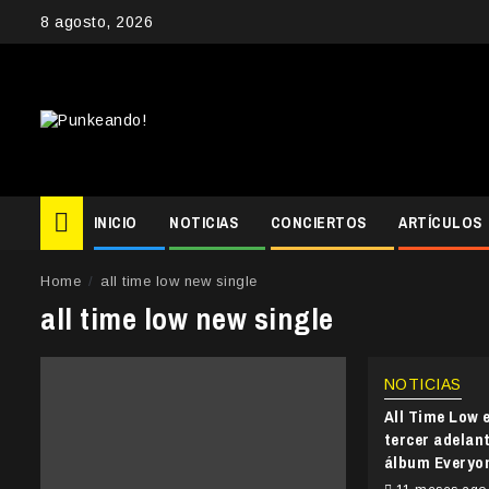
Skip
8 agosto, 2026
to
content
INICIO
NOTICIAS
CONCIERTOS
ARTÍCULOS
Home
all time low new single
all time low new single
NOTICIAS
All Time Low 
tercer adelan
álbum Everyon