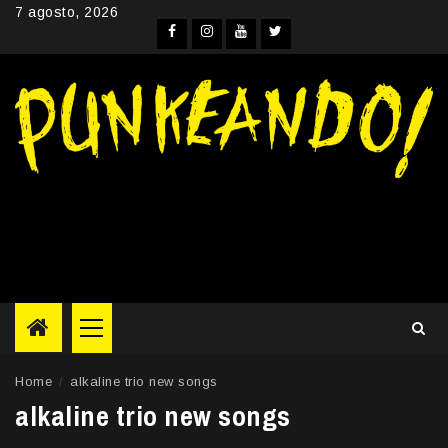
Skip
7 agosto, 2026
to
Facebook
Instagram
YouTube
Twitter
content
Primary
Menu
Home
alkaline trio new songs
alkaline trio new songs