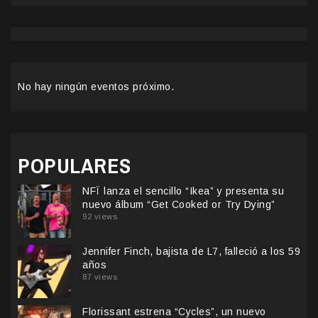
No hay ningún eventos próximo.
POPULARES
NFÏ lanza el sencillo “Ikea” y presenta su
nuevo álbum “Get Cooked or Try Dying”
92 views
Jennifer Finch, bajista de L7, falleció a los 59
años
87 views
Florissant estrena “Cycles”, un nuevo