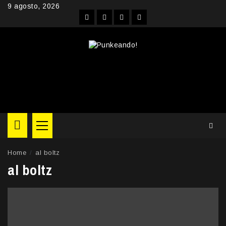
Skip
9 agosto, 2026
to
Facebook
Instagram
YouTube
Twitter
content
Primary
Menu
Home
al boltz
al boltz